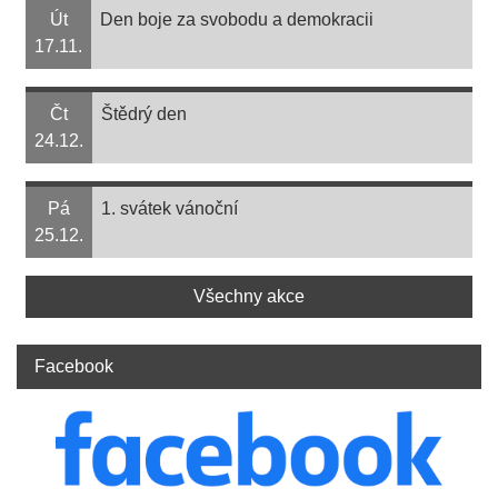
Út
Den boje za svobodu a demokracii
17.11.
Čt
Štědrý den
24.12.
Pá
1. svátek vánoční
25.12.
Všechny akce
Facebook