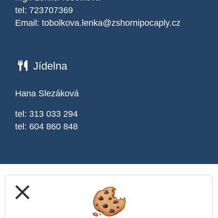
tel: 723707369
Email:
tobolkova.lenka@zshornipocaply.cz
Jídelna
Hana Slezáková
tel: 313 033 294
tel: 604 860 848
close