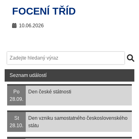
FOCENÍ TŘÍD
10.06.2026
Seznam událostí
Po
Den české státnosti
28.09.
St
Den vzniku samostatného československého
28.10.
státu