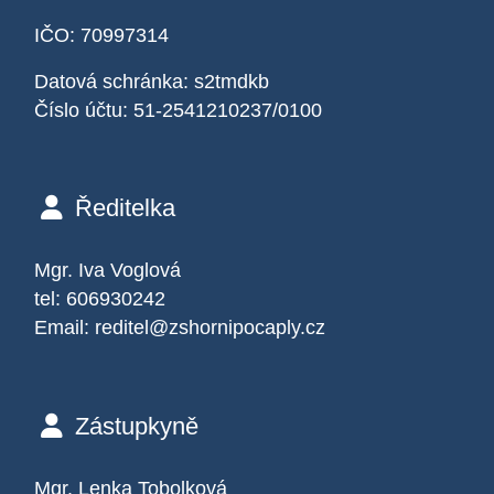
IČO: 70997314
Datová schránka: s2tmdkb
Číslo účtu: 51-2541210237/0100
Ředitelka
Mgr. Iva Voglová
tel: 606930242
Email:
reditel@zshornipocaply.cz
Zástupkyně
Mgr. Lenka Tobolková