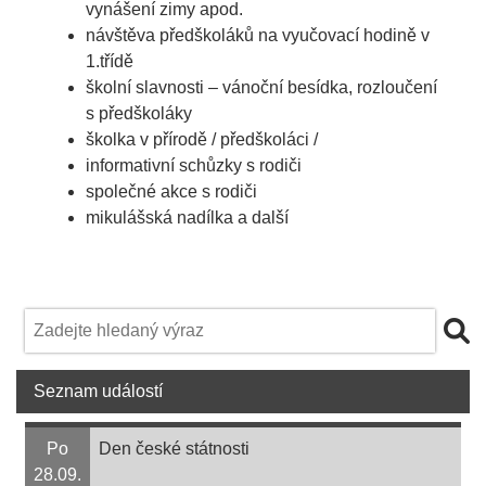
vynášení zimy apod.
návštěva předškoláků na vyučovací hodině v
1.třídě
školní slavnosti – vánoční besídka, rozloučení
s předškoláky
školka v přírodě / předškoláci /
informativní schůzky s rodiči
společné akce s rodiči
mikulášská nadílka a další
Seznam událostí
Po
Den české státnosti
28.09.