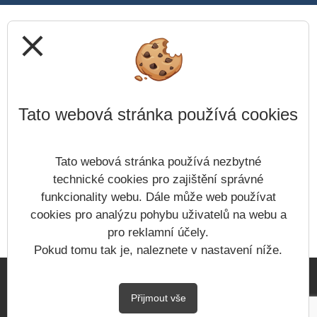
close
Tato webová stránka používá cookies
Tato webová stránka používá nezbytné
technické cookies pro zajištění správné
funkcionality webu. Dále může web používat
cookies pro analýzu pohybu uživatelů na webu a
pro reklamní účely.
Pokud tomu tak je, naleznete v nastavení níže.
Copyright © - 2026
Přijmout vše
&
Vitalex Computers s.r.o.
- Tvorba školních webů