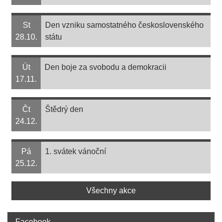
St
Den vzniku samostatného československého
28.10.
státu
Út
Den boje za svobodu a demokracii
17.11.
Čt
Štědrý den
24.12.
Pá
1. svátek vánoční
25.12.
Všechny akce
Facebook