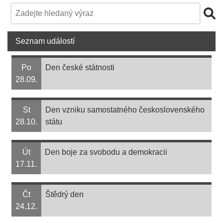
Seznam událostí
Po
Den české státnosti
28.09.
St
Den vzniku samostatného československého
28.10.
státu
Út
Den boje za svobodu a demokracii
17.11.
Čt
Štědrý den
24.12.