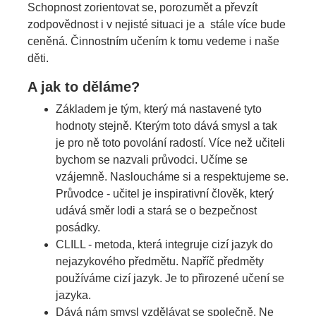
Schopnost zorientovat se, porozumět a převzít
zodpovědnost i v nejisté situaci je a stále více bude
ceněná. Činnostním učením k tomu vedeme i naše
děti.
A jak to děláme?
Základem je tým, který má nastavené tyto
hodnoty stejně. Kterým toto dává smysl a tak
je pro ně toto povolání radostí. Více než učiteli
bychom se nazvali průvodci. Učíme se
vzájemně. Nasloucháme si a respektujeme se.
Průvodce - učitel je inspirativní člověk, který
udává směr lodi a stará se o bezpečnost
posádky.
CLILL - metoda, která integruje cizí jazyk do
nejazykového předmětu. Napříč předměty
používáme cizí jazyk. Je to přirozené učení se
jazyka.
Dává nám smysl vzdělávat se společně. Ne