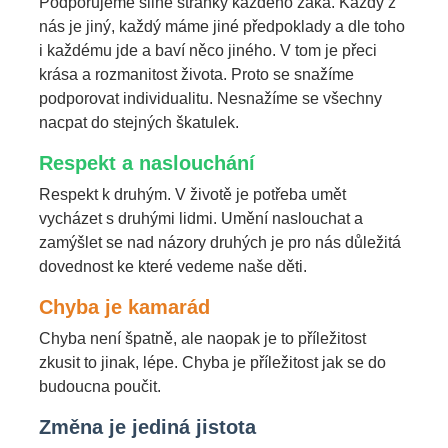
Podporujeme silné stránky každého žáka. Každý z
nás je jiný, každý máme jiné předpoklady a dle toho
i každému jde a baví něco jiného. V tom je přeci
krása a rozmanitost života. Proto se snažíme
podporovat individualitu. Nesnažíme se všechny
nacpat do stejných škatulek.
Respekt a naslouchání
Respekt k druhým. V životě je potřeba umět
vycházet s druhými lidmi. Umění naslouchat a
zamýšlet se nad názory druhých je pro nás důležitá
dovednost ke které vedeme naše děti.
Chyba je kamarád
Chyba není špatně, ale naopak je to příležitost
zkusit to jinak, lépe. Chyba je příležitost jak se do
budoucna poučit.
Změna je jediná jistota