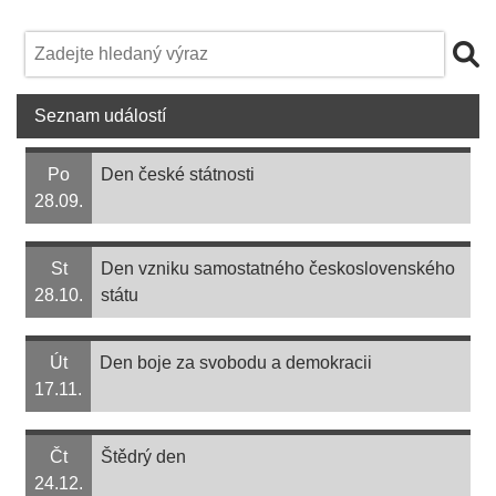
Seznam událostí
Po
Den české státnosti
28.09.
St
Den vzniku samostatného československého
28.10.
státu
Út
Den boje za svobodu a demokracii
17.11.
Čt
Štědrý den
24.12.