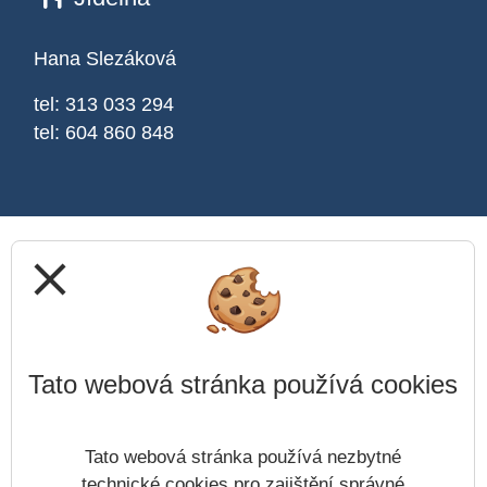
Hana Slezáková
tel: 313 033 294
tel: 604 860 848
close
Tato webová stránka používá cookies
Tato webová stránka používá nezbytné
technické cookies pro zajištění správné