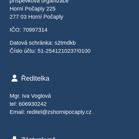
příspěvková organizace
Horní Počaply 225
277 03 Horní Počaply
IČO: 70997314
Datová schránka: s2tmdkb
Číslo účtu: 51-2541210237/0100
Ředitelka
Mgr. Iva Voglová
tel: 606930242
Email:
reditel@zshornipocaply.cz