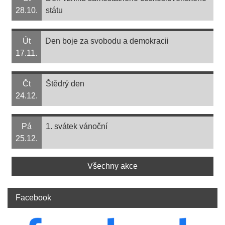
28.10.
státu
Út
Den boje za svobodu a demokracii
17.11.
Čt
Štědrý den
24.12.
Pá
1. svátek vánoční
25.12.
Všechny akce
Facebook