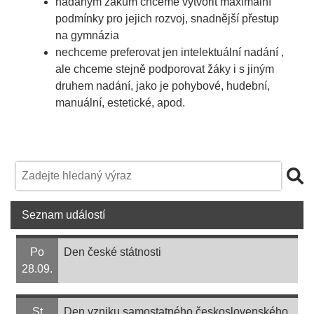
nadaným žákům chceme vytvořit maximální
podmínky pro jejich rozvoj, snadnější přestup
na gymnázia
nechceme preferovat jen intelektuální nadání ,
ale chceme stejně podporovat žáky i s jiným
druhem nadání, jako je pohybové, hudební,
manuální, estetické, apod.
Seznam událostí
Po
Den české státnosti
28.09.
St
Den vzniku samostatného československého