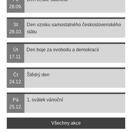
28.09.
St
Den vzniku samostatného československého
28.10.
státu
Út
Den boje za svobodu a demokracii
17.11.
Čt
Štědrý den
24.12.
Pá
1. svátek vánoční
25.12.
Všechny akce