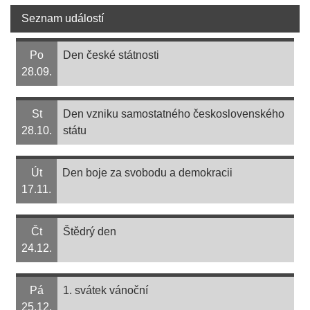
Seznam událostí
Po
Den české státnosti
28.09.
St
Den vzniku samostatného československého
28.10.
státu
Út
Den boje za svobodu a demokracii
17.11.
Čt
Štědrý den
24.12.
Pá
1. svátek vánoční
25.12.